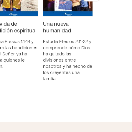
vida de
Una nueva
Una vida de
ición espiritual
humanidad
resurrección
a Efesios 1:1-14 y
Estudia Efesios 2:11-22 y
Estudia Efesios 2
ra las bendiciones
comprende cómo Dios
profundiza tu pa
l Señor ya ha
ha quitado las
por unirte a Dios
a quienes le
divisiones entre
plan para redimir
n.
nosotros y ha hecho de
restaurar el
los creyentes una
quebrantamient
familia.
nuestro mundo.