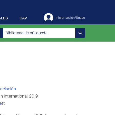
ALES
CAV
Iniciar sesión/Únase
ociación
 International, 2019
ett