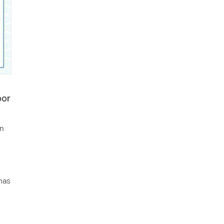
por
ón
has