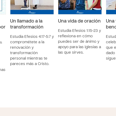
Un llamado a la
Una vida de oración
Una 
por
transformación
bend
Estudia Efesios 1:15-23 y
reflexiona en cómo
Estudia Efesios 4:17-5:7 y
Estudi
puedes ser de ánimo y
comprométete a la
celeb
ón
apoyo para las iglesias a
renovación y
que e
las que sirves.
transformación
dado 
personal mientras te
sigue
pareces más a Cristo.
has