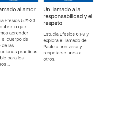
lamado al amor
Un llamado a la
responsabilidad y el
ia Efesios 5:21-33
respeto
cubre lo que
mos aprender
Estudia Efesios 6:1-9 y
 el cuerpo de
explora el llamado de
o de las
Pablo a honrarse y
ucciones prácticas
respetarse unos a
blo para los
otros.
sos …