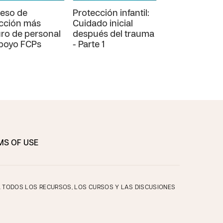
eso de
Protección infantil:
Protección infa
cción más
Cuidado inicial
Cuidado inicia
ro de personal
después del trauma
después del 
poyo FCPs
- Parte 1
- Parte 2
MS OF USE
O. TODOS LOS RECURSOS, LOS CURSOS Y LAS DISCUSIONES