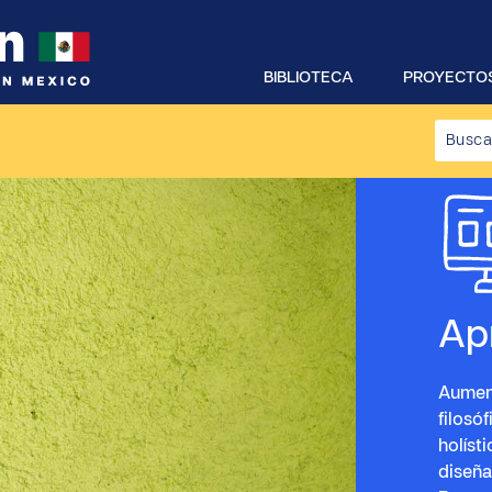
BIBLIOTECA
PROYECTOS
Ap
Aument
filosóf
holíst
diseña