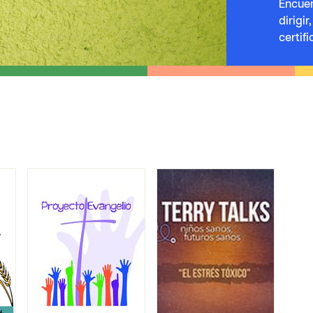
Encuen
dirigi
certif