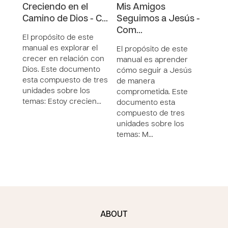
Creciendo en el
Mis Amigos
Mis
Camino de Dios - C…
Seguimos a Jesús -
Seg
Com…
Uni
El propósito de este
manual es explorar el
El propósito de este
El p
crecer en relación con
manual es aprender
recu
Dios. Este documento
cómo seguir a Jesús
tren 
esta compuesto de tres
de manera
docu
unidades sobre los
comprometida. Este
comp
temas: Estoy crecien…
documento esta
lecc
compuesto de tres
tema
unidades sobre los
con
temas: M…
ABOUT