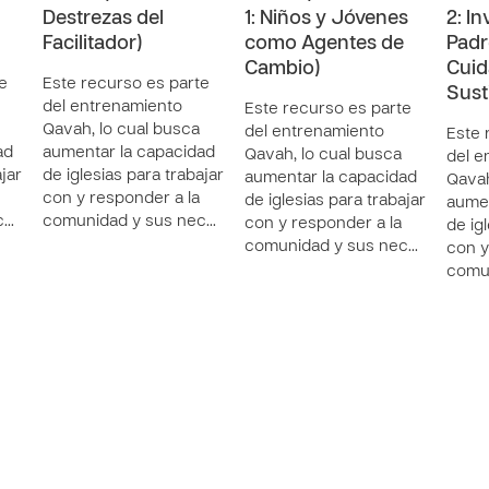
Destrezas del
1: Niños y Jóvenes
2: I
Facilitador)
como Agentes de
Padr
Cambio)
Cuid
e
Este recurso es parte
Sust
del entrenamiento
Este recurso es parte
Qavah, lo cual busca
del entrenamiento
Este 
ad
aumentar la capacidad
Qavah, lo cual busca
del e
ajar
de iglesias para trabajar
aumentar la capacidad
Qavah
con y responder a la
de iglesias para trabajar
aumen
c…
comunidad y sus nec…
con y responder a la
de ig
comunidad y sus nec…
con y
comu