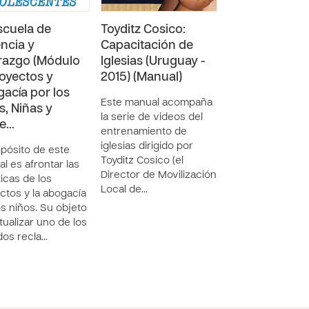
scuela de
Toyditz Cosico:
Toyditz Cosico
ncia y
Capacitación de
Capacitación 
razgo (Módulo
Iglesias (Uruguay -
Iglesias (Urug
royectos y
2015) (Manual)
2015) (Parte 5)
acía por los
Este manual acompaña
Este recurso es 
s, Niñas y
la serie de videos del
del entrenamien
le…
entrenamiento de
Toyditz Cosico s
iglesias dirigido por
capacitación de i
opósito de este
Toyditz Cosico (el
lo cual busca a
l es afrontar las
Director de Movilización
la capacidad de i
icas de los
Local de…
para tra…
ctos y la abogacía
os niños. Su objeto
tualizar uno de los
dos recla…