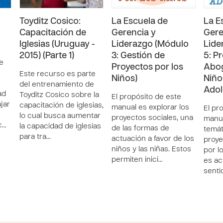
Toyditz Cosico:
La Escuela de
La E
Capacitación de
Gerencia y
Gere
Iglesias (Uruguay -
Liderazgo (Módulo
Lide
2015) (Parte 1)
3: Gestión de
5: P
e
Proyectos por los
Abog
Este recurso es parte
Niños)
Niño
del entrenamiento de
Ado
ad
Toyditz Cosico sobre la
El propósito de este
ajar
capacitación de iglesias,
manual es explorar los
El pr
lo cual busca aumentar
proyectos sociales, una
manua
c…
la capacidad de iglesias
de las formas de
temát
para tra…
actuación a favor de los
proye
niños y las niñas. Estos
por l
permiten inici…
es ac
senti