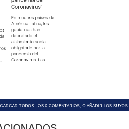
pandemia del
Coronavirus"
En muchos países de
América Latina, los
gobiernos han
tos
decretado el
ida
aislamiento social
obligatorio por la
ros
pandemia del
Coronavirus. Las …
e…
CARGAR TODOS LOS 0 COMENTARIOS, O AÑADIR LOS SUYOS.