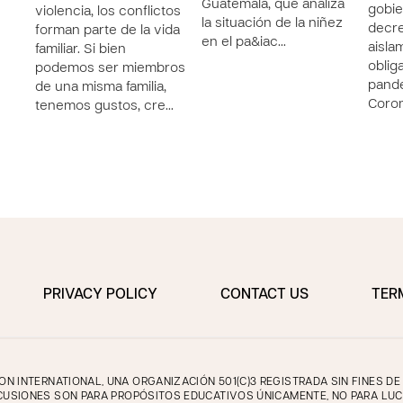
Guatemala, que analiza
gobie
violencia, los conflictos
la situación de la niñez
decre
forman parte de la vida
en el pa&iac…
aisla
familiar. Si bien
obliga
podemos ser miembros
pande
de una misma familia,
Coron
tenemos gustos, cre…
PRIVACY POLICY
CONTACT US
TER
 INTERNATIONAL, UNA ORGANIZACIÓN 501(C)3 REGISTRADA SIN FINES D
CUSIONES SON PARA PROPÓSITOS EDUCATIVOS ÚNICAMENTE, NO PARA LUC