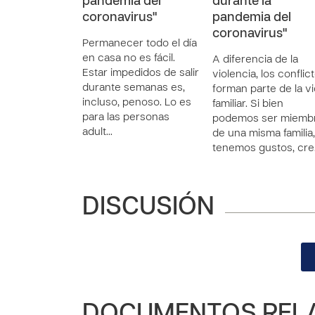
pandemia del
durante la
coronavirus"
pandemia del
coronavirus"
Permanecer todo el día
en casa no es fácil.
A diferencia de la
Estar impedidos de salir
violencia, los conflic
durante semanas es,
forman parte de la v
incluso, penoso. Lo es
familiar. Si bien
para las personas
podemos ser miemb
adult…
de una misma familia,
tenemos gustos, cr
DISCUSIÓN