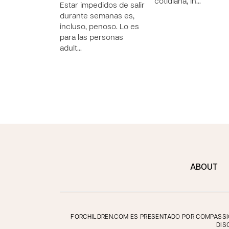
cotidiana, in…
Estar impedidos de salir
durante semanas es,
incluso, penoso. Lo es
para las personas
adult…
ABOUT
FORCHILDREN.COM ES PRESENTADO POR COMPASSION
DIS