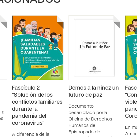
ACIONADOS
Fascículo 2
Demos a la niñez un
Fasc
"Solución de los
futuro de paz
"Con
conflictos familiares
viol
Documento
durante la
pand
 a
desarrollado porla
pandemia del
Coro
os
Oficina de Derechos
coronavirus"
Humanos del
En m
Episcopado de
Améri
A diferencia de la