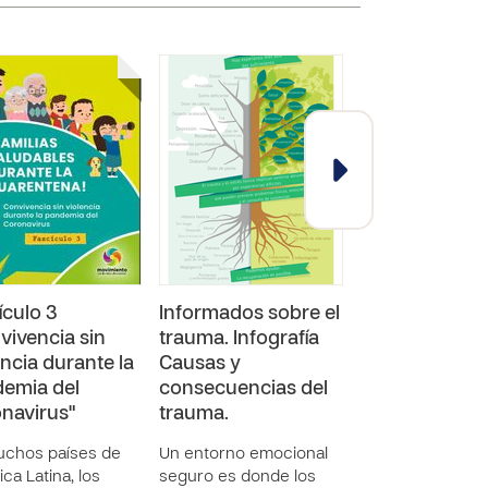
ículo 3
Informados sobre el
Resumen gene
vivencia sin
trauma. Infografía
Informados so
encia durante la
Causas y
trauma
emia del
consecuencias del
El objetivo de la
navirus"
trauma.
capacitación es 
una mayor conci
uchos países de
Un entorno emocional
sobre cómo el t
ca Latina, los
seguro es donde los