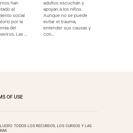
afecta a los niño
rnos han
adultos escuchan y
jóvenes y, en &
tado el
apoyan a los niños.
miento social
Aunque no se puede
torio por la
evitar el trauma,
mia del
entender sus causas y
avirus. Las …
con…
MS OF USE
E LUCRO. TODOS LOS RECURSOS, LOS CURSOS Y LAS
RAR.