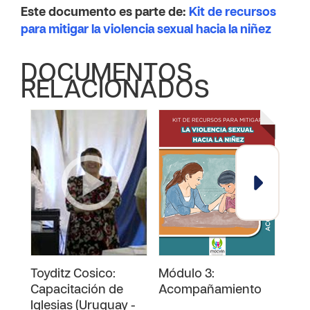
Este documento es parte de:
Kit de recursos
para mitigar la violencia sexual hacia la niñez
DOCUMENTOS
RELACIONADOS
Toyditz Cosico:
Módulo 3:
Mód
Capacitación de
Acompañamiento
Pre
Iglesias (Uruguay -