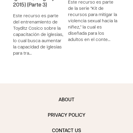
Este recurso es parte
Este
2015) (Parte 3)
de la serie "Kit de
de la
recursos para mitigar la
recu
Este recurso es parte
violencia sexual hacia la
viole
del entrenamiento de
niñez," la cual es
niñez
Toyditz Cosico sobre la
diseñada para los
dise
capacitación de iglesias,
adultos en el conte…
adul
lo cual busca aumentar
la capacidad de iglesias
para tra…
ABOUT
PRIVACY POLICY
CONTACT US