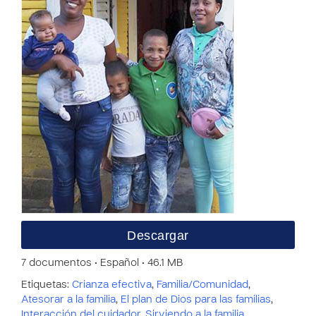
Descargar
7 documentos • Español • 46.1 MB
Etiquetas:
Crianza efectiva
,
Familia/Comunidad
,
Atesorar a la familia
,
El plan de Dios para las familias
,
Interacción del cuidador
,
Sirviendo a la familia