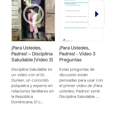
¡Para Ustedes,
¡Para Ustedes,
¡Par
Padres! – Disciplina
Padres! - Video 3
Padr
Saludable (Video 3)
Preguntas
Pre
Disciplina Saludable es
Estas preguntas de
Esta
un video con el Dr.
discusión están
disc
Dunker, un conocido
pensadas para usar con
pens
psiquiatra y experto en
el primer video de ¡Para
el p
relaciones familiares en
ustedes, Padres! serie:
uste
la República
Disciplina Saludable. …
Hist
Dominicana. El c…