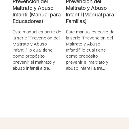
Prevención del
Prevención del
Dem
Maltrato y Abuso
Maltrato y Abuso
futu
Infantil (Manual para
Infantil (Manual para
Doc
Educadores)
Familias)
desa
Ofic
Este manual es parte de
Este manual es parte de
Huma
la serie “Prevención del
la serie “Prevención del
Epis
Maltrato y Abuso
Maltrato y Abuso
Guat
Infantil,” lo cual tiene
Infantil,” lo cual tiene
la si
como propósito
como propósito
en e
prevenir el maltrato y
prevenir el maltrato y
abuso infantil a tra…
abuso infantil a tra…