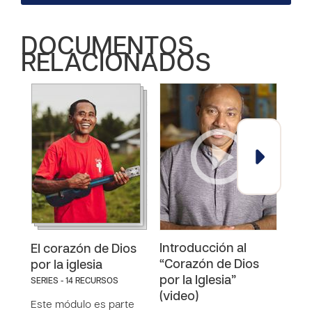
DOCUMENTOS
RELACIONADOS
Introducción al
Una
El corazón de Dios
“Corazón de Dios
con
por la iglesia
por la Iglesia”
SERIES - 14 RECURSOS
Estud
(video)
Este módulo es parte
renu