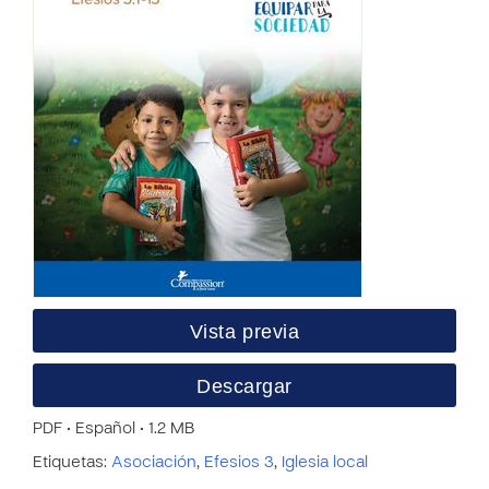
Vista previa
Descargar
PDF • Español • 1.2 MB
Etiquetas:
Asociación
,
Efesios 3
,
Iglesia local