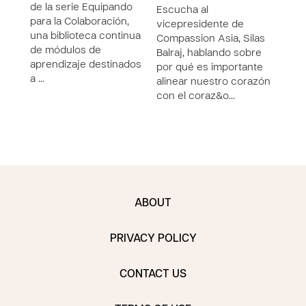
de la serie Equipando
en el
Escucha al
para la Colaboración,
el p
vicepresidente de
una biblioteca continua
Compassion Asia, Silas
de módulos de
Balraj, hablando sobre
aprendizaje destinados
por qué es importante
a …
alinear nuestro corazón
con el coraz&o…
ABOUT
PRIVACY POLICY
CONTACT US