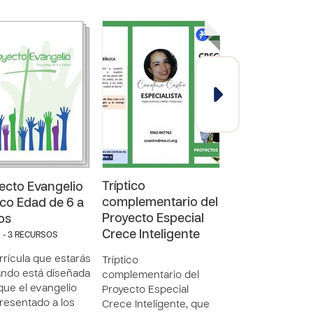
Tríptico
Infografía
ecto Evangelio
complementario del
complementar
co Edad de 6 a
Proyecto Especial
Proyecto Espe
os
Crece Inteligente
Crece Intelige
 - 3 RECURSOS
rrícula que estarás
Tríptico
Infografía
ando está diseñada
complementario del
complementaria 
que el evangelio
Proyecto Especial
Proyecto Especia
resentado a los
Crece Inteligente, que
Crece Inteligent