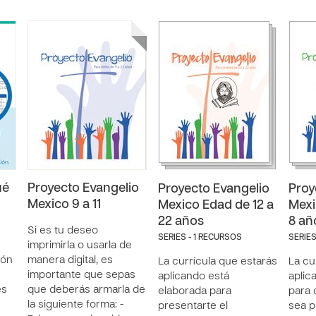
ué
Proyecto Evangelio
Proyecto Evangelio
Proy
Mexico 9 a 11
Mexico Edad de 12 a
Mexi
22 años
8 añ
Si es tu deseo
SERIES - 1 RECURSOS
SERIES
imprimirla o usarla de
ión
manera digital, es
La currícula que estarás
La cu
importante que sepas
aplicando está
aplic
es
que deberás armarla de
elaborada para
para 
la siguiente forma: -
presentarte el
sea p