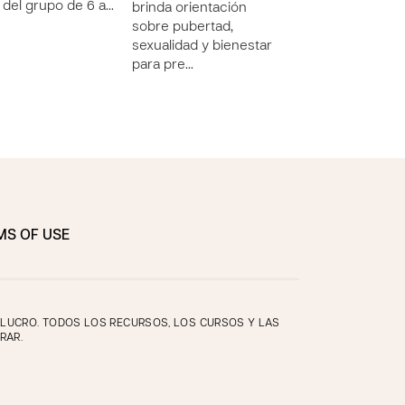
 del grupo de 6 a…
brinda orientación
brinda orientaci
sobre pubertad,
sobre pubertad,
sexualidad y bienestar
sexualidad y bie
para pre…
para p…
MS OF USE
E LUCRO. TODOS LOS RECURSOS, LOS CURSOS Y LAS
RAR.