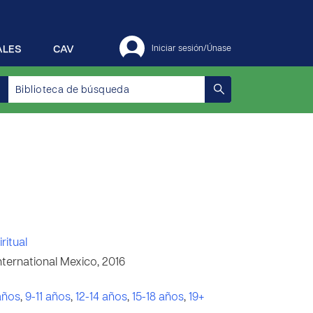
ALES
CAV
Iniciar sesión/Únase
ritual
ternational Mexico, 2016
años
,
9-11 años
,
12-14 años
,
15-18 años
,
19+