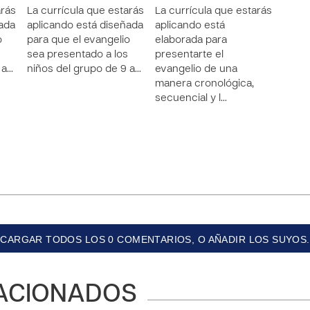
arás
La currícula que estarás
La currícula que estarás
ñada
aplicando está diseñada
aplicando está
o
para que el evangelio
elaborada para
sea presentado a los
presentarte el
 a…
niños del grupo de 9 a…
evangelio de una
manera cronológica,
secuencial y l…
CARGAR TODOS LOS 0 COMENTARIOS, O AÑADIR LOS SUYOS.
ACIONADOS