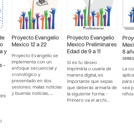
de
Proyecto Evangelio
Proyecto Evangelio
Proy
ño
Mexico 12 a 22
Mexico Preliminares
Mexi
a y
Edad de 9 a 11
8 añ
Proyecto Evangelio se
SERIES
implementa con un
Si es tu deseo
 -
enfoque secuencial y
imprimirla o usarla de
La cu
cronológico y
manera digital, es
aplic
presentado en dos
importante que sepas
para 
sesiones: malas noticias
que deberás armarla de
sea p
y buenas noticias, …
la siguiente forma: -
niños
tes
Primero va el archi…
o