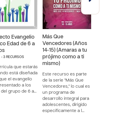
Más Que
Conquistador
ecto Evangelio
Vencedores (Años
(Años 8-9)
co Edad de 6 a
14-15) (Amaras a tu
(Segundo Año
os
prójimo como a ti
Tesoros del
 - 3 RECURSOS
mismo)
Conquistador
rrícula que estarás
ando está diseñada
Este recurso es parte
El propósito de 
que el evangelio
de la serie "Más Que
manual es infund
resentado a los
Vencedores," lo cual es
los niños y las n
 del grupo de 6 a…
un programa de
aprecio por los
desarrollo integral para
mensajes de Dio
adolescentes, dirigido
revelados en la Bi
específicamente a l…
animarles a mant
co…