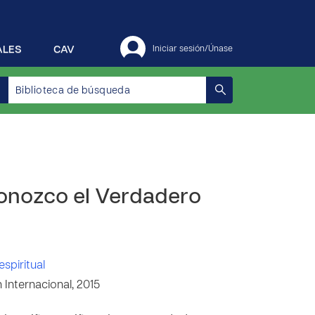
ALES
CAV
Iniciar sesión/Únase
 Conozco el Verdadero
espiritual
Internacional, 2015