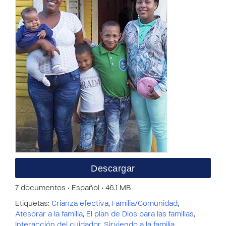
Descargar
7 documentos • Español • 46.1 MB
Etiquetas:
Crianza efectiva
,
Familia/Comunidad
,
Atesorar a la familia
,
El plan de Dios para las familias
,
Interacción del cuidador
,
Sirviendo a la familia