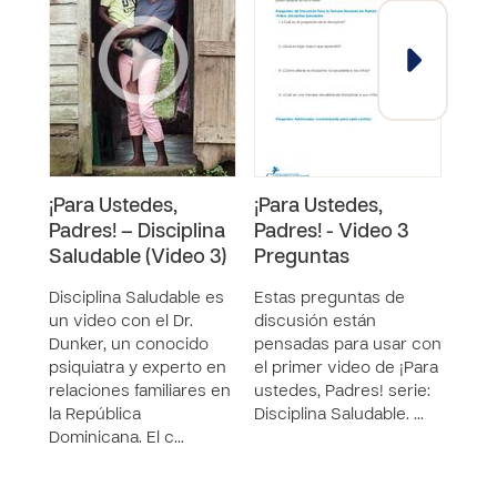
¡Para Ustedes,
¡Para Ustedes,
¡Par
Padres! – Disciplina
Padres! - Video 3
Padr
Saludable (Video 3)
Preguntas
Pre
Disciplina Saludable es
Estas preguntas de
Esta
un video con el Dr.
discusión están
disc
Dunker, un conocido
pensadas para usar con
pens
psiquiatra y experto en
el primer video de ¡Para
el p
relaciones familiares en
ustedes, Padres! serie:
uste
la República
Disciplina Saludable. …
Hist
Dominicana. El c…