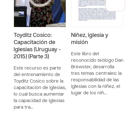
Toyditz Cosico:
Niñez, iglesia y
Toyd
Capacitación de
misión
Cap
Iglesias (Uruguay -
Igle
Este libro del
2015) (Parte 3)
2015
reconocido teólogo Dan
Brewster, desarrolla
Este recurso es parte
Este
tres temas centrales: la
del entrenamiento de
la se
responsabilidad de las
Toyditz Cosico sobre la
entr
iglesias con la niñez, el
capacitación de iglesias,
igles
lugar de los niñ…
lo cual busca aumentar
Toydi
la capacidad de iglesias
Dire
para tra…
Loca