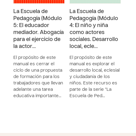
La Escuela de
La Escuela de
La 
Pedagogía (Módulo
Pedagogía (Módulo
Ped
5: El educador
4: El niño y niña
3: L
mediador. Abogacía
como actores
com
para el ejercicio de
sociales. Desarrollo
apre
la actor…
local, ecle…
Amb
El propósito de este
El propósito de este
El p
manual es cerrar el
manual es explorar el
manu
ciclo de una propuesta
desarrollo local, eclesial
proc
de formación para los
y ciudadanía de los
apre
trabajadores que llevan
niños. Este recurso es
niña
adelante una tarea
parte de la serie “La
a su 
educativa importante…
Escuela de Ped…
cons
iden