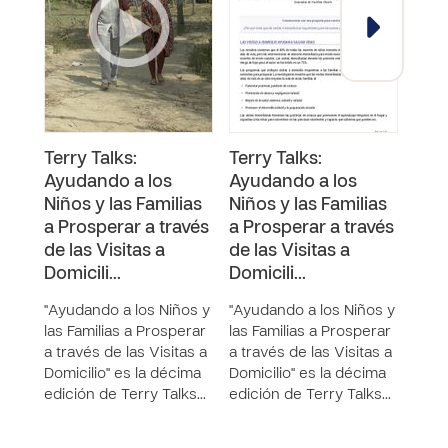
Terry Talks:
Terry Talks:
Terr
Ayudando a los
Ayudando a los
Ayu
Niños y las Familias
Niños y las Familias
Niño
a Prosperar a través
a Prosperar a través
a Pr
de las Visitas a
de las Visitas a
de l
Domicili…
Domicili…
Dom
"Ayudando a los Niños y
"Ayudando a los Niños y
"Ayu
las Familias a Prosperar
las Familias a Prosperar
las F
a través de las Visitas a
a través de las Visitas a
a tra
Domicilio" es la décima
Domicilio" es la décima
Domi
edición de Terry Talks…
edición de Terry Talks…
edic