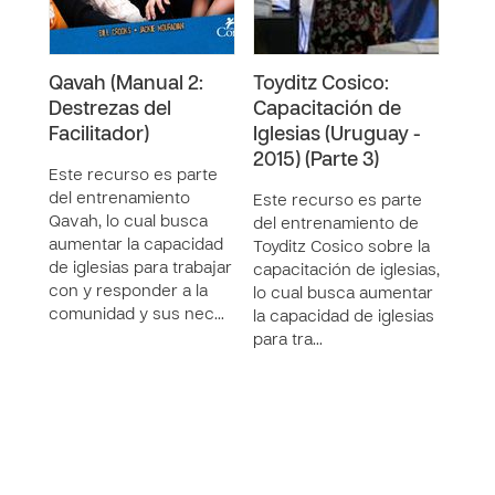
Qavah (Manual 2:
Toyditz Cosico:
Toyd
Destrezas del
Capacitación de
Cap
Facilitador)
Iglesias (Uruguay -
Igle
2015) (Parte 3)
2015
Este recurso es parte
del entrenamiento
Este recurso es parte
Este
Qavah, lo cual busca
del entrenamiento de
del 
aumentar la capacidad
Toyditz Cosico sobre la
Toyd
de iglesias para trabajar
capacitación de iglesias,
capac
con y responder a la
lo cual busca aumentar
lo c
comunidad y sus nec…
la capacidad de iglesias
la c
para tra…
para