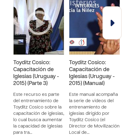
Toyditz Cosico:
Toyditz Cosico:
Toyd
Capacitación de
Capacitación de
Cap
Iglesias (Uruguay -
Iglesias (Uruguay -
Igle
2015) (Parte 3)
2015) (Manual)
2015
Este recurso es parte
Este manual acompaña
Este
del entrenamiento de
la serie de videos del
del 
Toyditz Cosico sobre la
entrenamiento de
Toyd
capacitación de iglesias,
iglesias dirigido por
capac
lo cual busca aumentar
Toyditz Cosico (el
lo c
la capacidad de iglesias
Director de Movilización
la c
para tra…
Local de…
para