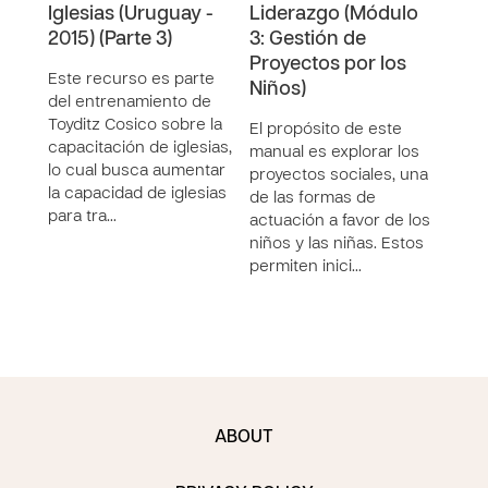
Iglesias (Uruguay -
Liderazgo (Módulo
Lide
2015) (Parte 3)
3: Gestión de
Lid
Proyectos por los
Tra
Este recurso es parte
Niños)
Cam
del entrenamiento de
Toyditz Cosico sobre la
El propósito de este
El p
capacitación de iglesias,
manual es explorar los
manu
lo cual busca aumentar
proyectos sociales, una
empr
la capacidad de iglesias
de las formas de
que 
para tra…
actuación a favor de los
cime
niños y las niñas. Estos
las b
permiten inici…
de la
ABOUT