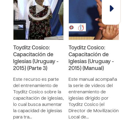
Toyditz Cosico:
Toyditz Cosico:
Toyd
Capacitación de
Capacitación de
Cap
Iglesias (Uruguay -
Iglesias (Uruguay -
Igle
2015) (Parte 3)
2015) (Manual)
2015
Este recurso es parte
Este manual acompaña
Este
del entrenamiento de
la serie de videos del
del 
Toyditz Cosico sobre la
entrenamiento de
Toyd
capacitación de iglesias,
iglesias dirigido por
capac
lo cual busca aumentar
Toyditz Cosico (el
lo c
la capacidad de iglesias
Director de Movilización
la c
para tra…
Local de…
para