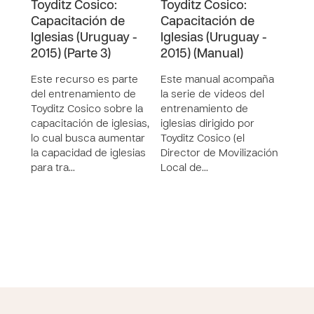
Toyditz Cosico:
Toyditz Cosico:
Toyd
Capacitación de
Capacitación de
Cap
Iglesias (Uruguay -
Iglesias (Uruguay -
Igle
2015) (Parte 3)
2015) (Manual)
2015
Este recurso es parte
Este manual acompaña
Este
del entrenamiento de
la serie de videos del
del 
Toyditz Cosico sobre la
entrenamiento de
Toyd
capacitación de iglesias,
iglesias dirigido por
capac
lo cual busca aumentar
Toyditz Cosico (el
lo c
la capacidad de iglesias
Director de Movilización
la c
para tra…
Local de…
para