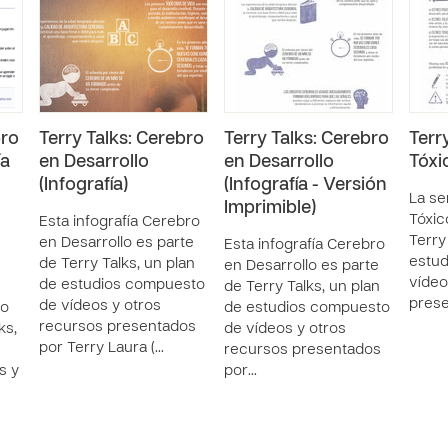
bro
Terry Talks: Cerebro
Terry Talks: Cerebro
Terry
ía
en Desarrollo
en Desarrollo
Tóxic
(Infografía)
(Infografía - Versión
La se
Imprimible)
Tóxic
Esta infografía Cerebro
Terry
en Desarrollo es parte
Esta infografía Cerebro
estu
de Terry Talks, un plan
en Desarrollo es parte
vídeo
de estudios compuesto
de Terry Talks, un plan
prese
de vídeos y otros
lo
de estudios compuesto
recursos presentados
ks,
de vídeos y otros
por Terry Laura (…
recursos presentados
s y
por…