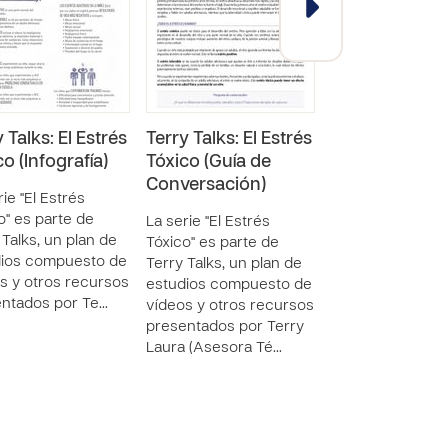
 Talks: El Estrés
Terry Talks: El Estrés
Terry Talks en
o (Infografía)
Tóxico (Guía de
español: El Es
Conversación)
Tóxico
rie "El Estrés
SERIES - 3 RECURSO
o" es parte de
La serie "El Estrés
 Talks, un plan de
Tóxico" es parte de
La serie "El Estr
dios compuesto de
Terry Talks, un plan de
Tóxico" es parte
s y otros recursos
estudios compuesto de
Terry Talks, un p
ntados por Te…
vídeos y otros recursos
estudios compu
presentados por Terry
vídeos y otros r
Laura (Asesora Té…
presentados por