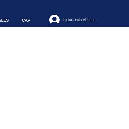
ALES
CAV
Iniciar sesión/Únase