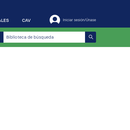
ALES
CAV
Iniciar sesión/Únase