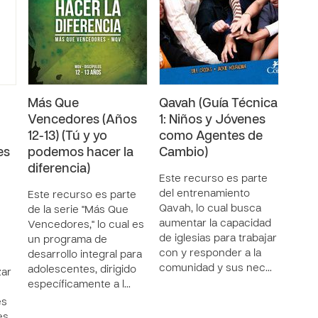
Más Que
Qavah (Guía Técnica
Vencedores (Años
1: Niños y Jóvenes
12-13) (Tú y yo
como Agentes de
es
podemos hacer la
Cambio)
diferencia)
Este recurso es parte
del entrenamiento
Este recurso es parte
Qavah, lo cual busca
de la serie "Más Que
aumentar la capacidad
Vencedores," lo cual es
de iglesias para trabajar
un programa de
con y responder a la
desarrollo integral para
comunidad y sus nec…
adolescentes, dirigido
zar
específicamente a l…
es
es