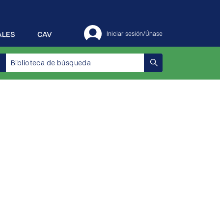
ALES
CAV
Iniciar sesión/Únase