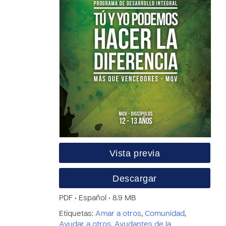
Vista previa
Descargar
PDF • Español • 8.9 MB
Etiquetas:
Amar a otros
,
Comunidad
,
Ayudar a otros
,
Ayudantes de la