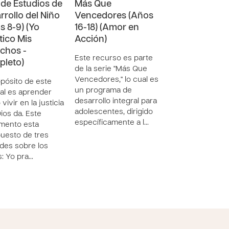
 de Estudios de
Más Que
Más Que
rrollo del Niño
Vencedores (Años
Vencedores (
s 8-9) (Yo
16-18) (Amor en
16-18) (Salud y
tico Mis
Acción)
Ecología)
chos -
Este recurso es parte
Este recurso es 
leto)
de la serie "Más Que
de la serie "Más
Vencedores," lo cual es
Vencedores," lo 
opósito de este
un programa de
un programa de
l es aprender
desarrollo integral para
desarrollo integr
vivir en la justicia
adolescentes, dirigido
adolescentes, di
ios da. Este
específicamente a l…
específicamente 
mento esta
uesto de tres
des sobre los
: Yo pra…