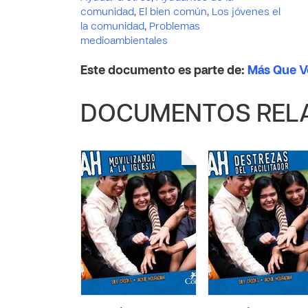
comunidad
,
El bien común
,
Los jóvenes el
la comunidad
,
Problemas
medioambientales
Este documento es parte de:
Más Que Ve
DOCUMENTOS REL