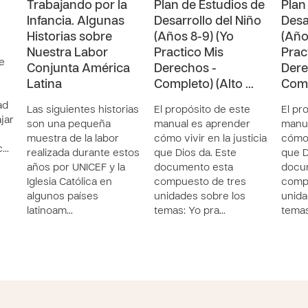
Trabajando por la
Plan de Estudios de
Plan
Infancia. Algunas
Desarrollo del Niño
Desa
Historias sobre
(Años 8-9) (Yo
(Año
Nuestra Labor
Practico Mis
Prac
e
Conjunta América
Derechos -
Dere
Latina
Completo) (Alto …
Comp
ad
Las siguientes historias
El propósito de este
El pr
ajar
son una pequeña
manual es aprender
manua
muestra de la labor
cómo vivir en la justicia
cómo 
c…
realizada durante estos
que Dios da. Este
que D
años por UNICEF y la
documento esta
docu
Iglesia Católica en
compuesto de tres
comp
algunos países
unidades sobre los
unida
latinoam…
temas: Yo pra…
temas