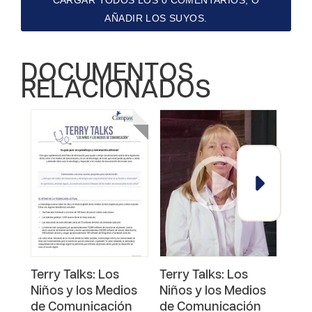
CARGAR TODOS LOS 0 COMENTARIOS, O
AÑADIR LOS SUYOS.
DOCUMENTOS
RELACIONADOS
Terry Talks: Los
Terry Talks: Los
Terr
Niños y los Medios
Niños y los Medios
Niño
de Comunicación
de Comunicación
de 