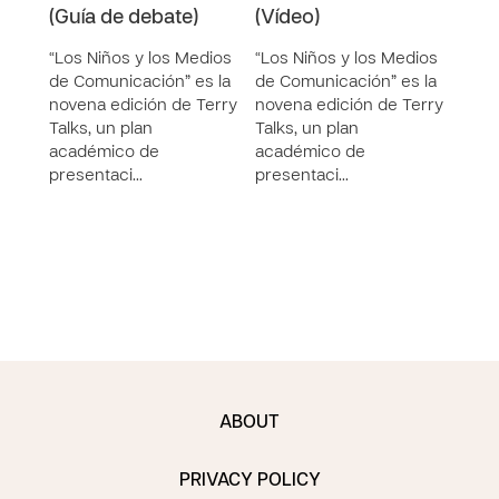
(Guía de debate)
(Vídeo)
(Inf
“Los Niños y los Medios
“Los Niños y los Medios
“Los
de Comunicación” es la
de Comunicación” es la
de C
novena edición de Terry
novena edición de Terry
nove
Talks, un plan
Talks, un plan
Talks
académico de
académico de
acad
presentaci…
presentaci…
pres
ABOUT
PRIVACY POLICY