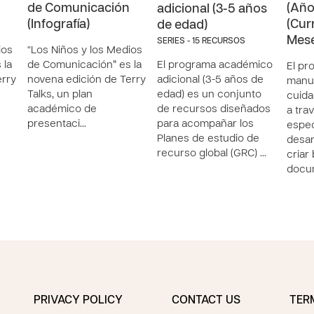
de Comunicación
(Año
adicional (3-5 años
(Infografía)
(Cur
de edad)
Mese
SERIES - 15 RECURSOS
ios
“Los Niños y los Medios
 la
de Comunicación” es la
El programa académico
El pr
erry
novena edición de Terry
adicional (3-5 años de
manua
Talks, un plan
edad) es un conjunto
cuida
académico de
de recursos diseñados
a tra
presentaci…
para acompañar los
espec
Planes de estudio de
desar
recurso global (GRC) …
criar
docu
PRIVACY POLICY
CONTACT US
TER