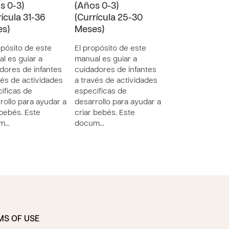
s 0-3)
(Años 0-3)
(Años 0-3)
rícula 31-36
(Currícula 25-30
(Currícula 19-
s)
Meses)
Meses)
opósito de este
El propósito de este
El propósito de 
l es guiar a
manual es guiar a
manual es guiar 
dores de infantes
cuidadores de infantes
cuidadores de in
vés de actividades
a través de actividades
a través de acti
íficas de
específicas de
específicas de
rollo para ayudar a
desarrollo para ayudar a
desarrollo para 
 bebés. Este
criar bebés. Este
criar bebés. Est
m…
docum…
docum…
MS OF USE