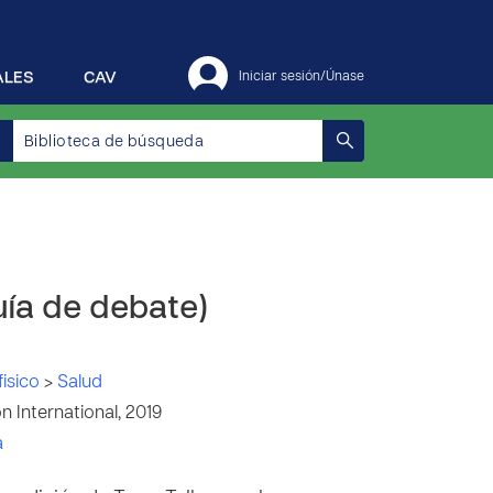
ALES
CAV
Iniciar sesión/Únase
uía de debate)
fisico
>
Salud
 International, 2019
a