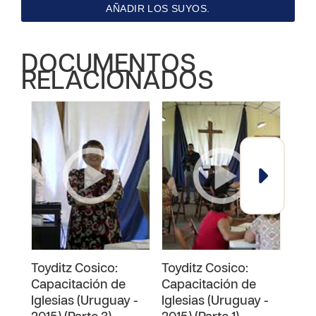
AÑADIR LOS SUYOS.
DOCUMENTOS
RELACIONADOS
Toyditz Cosico:
Toyditz Cosico:
Toyd
Capacitación de
Capacitación de
Cap
Iglesias (Uruguay -
Iglesias (Uruguay -
Igle