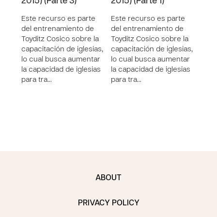
2015) (Parte 3)
2015) (Parte 1)
2015
Este recurso es parte
Este recurso es parte
Este
del entrenamiento de
del entrenamiento de
la se
Toyditz Cosico sobre la
Toyditz Cosico sobre la
entr
capacitación de iglesias,
capacitación de iglesias,
igles
lo cual busca aumentar
lo cual busca aumentar
Toydi
la capacidad de iglesias
la capacidad de iglesias
Dire
para tra…
para tra…
Loca
ABOUT
PRIVACY POLICY