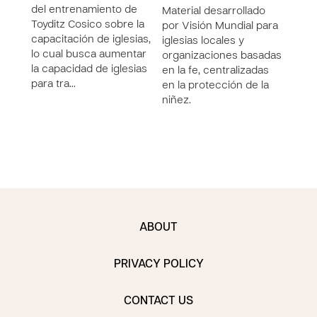
del entrenamiento de
la se
Material desarrollado
Toyditz Cosico sobre la
entr
por Visión Mundial para
capacitación de iglesias,
igles
iglesias locales y
lo cual busca aumentar
Toydi
organizaciones basadas
la capacidad de iglesias
Dire
en la fe, centralizadas
para tra…
Loca
en la protección de la
niñez.
ABOUT
PRIVACY POLICY
CONTACT US