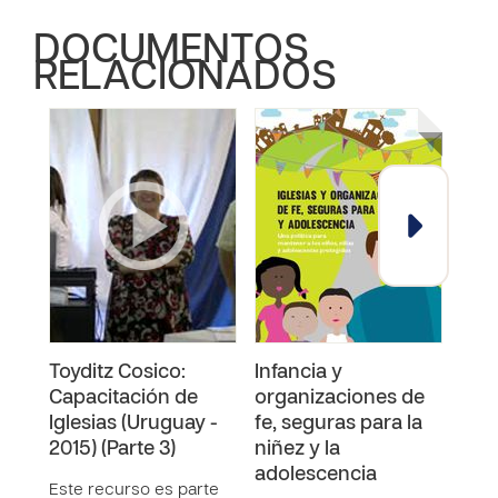
DOCUMENTOS
RELACIONADOS
Toyditz Cosico:
Infancia y
Toyd
Capacitación de
organizaciones de
Cap
Iglesias (Uruguay -
fe, seguras para la
Igle
2015) (Parte 3)
niñez y la
2015
adolescencia
Este recurso es parte
Este