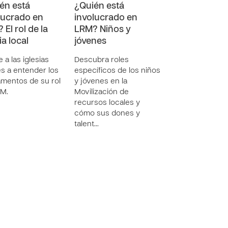
én está
¿Quién está
lucrado en
involucrado en
 El rol de la
LRM? Niños y
ia local
jóvenes
 a las iglesias
Descubra roles
es a entender los
específicos de los niños
mentos de su rol
y jóvenes en la
RM.
Movilización de
recursos locales y
cómo sus dones y
talent…