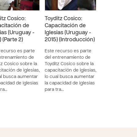
itz Cosico:
Toyditz Cosico:
Toyditz Cosico
citación de
Capacitación de
Capacitación 
sias (Uruguay -
Iglesias (Uruguay -
Iglesias (Urug
 (Parte 2)
2015) (Introducción)
2015) (Parte 1)
recurso es parte
Este recurso es parte
Este recurso es 
ntrenamiento de
del entrenamiento de
del entrenamien
tz Cosico sobre la
Toyditz Cosico sobre la
Toyditz Cosico s
itación de iglesias,
capacitación de iglesias,
capacitación de i
al busca aumentar
lo cual busca aumentar
lo cual busca a
pacidad de iglesias
la capacidad de iglesias
la capacidad de i
tra…
para tra…
para tra…