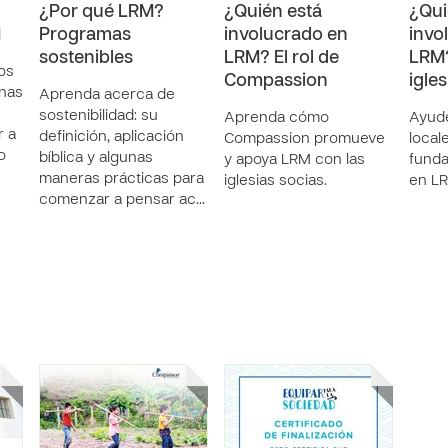
¿Por qué LRM?
¿Quién está
¿Qui
M
Programas
involucrado en
invo
sostenibles
LRM? El rol de
LRM?
os
Compassion
igles
enas
Aprenda acerca de
sostenibilidad: su
Aprenda cómo
Ayude
 a
definición, aplicación
Compassion promueve
local
o
bíblica y algunas
y apoya LRM con las
funda
maneras prácticas para
iglesias socias.
en L
comenzar a pensar ac…