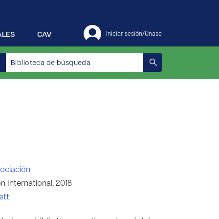
ALES
CAV
Iniciar sesión/Únase
ociación
 International, 2018
ett