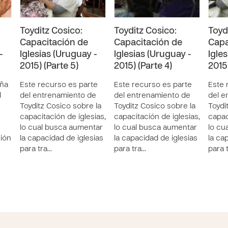
Toyditz Cosico:
Toyditz Cosico:
Toyd
Capacitación de
Capacitación de
Capa
-
Iglesias (Uruguay -
Iglesias (Uruguay -
Igle
2015) (Parte 5)
2015) (Parte 4)
2015)
ña
Este recurso es parte
Este recurso es parte
Este 
l
del entrenamiento de
del entrenamiento de
del e
Toyditz Cosico sobre la
Toyditz Cosico sobre la
Toydi
capacitación de iglesias,
capacitación de iglesias,
capac
lo cual busca aumentar
lo cual busca aumentar
lo cu
ción
la capacidad de iglesias
la capacidad de iglesias
la ca
para tra…
para tra…
para 