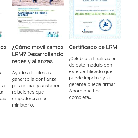
mos
¿Cómo movilizamos
Certificado de LRM
LRM? Desarrollando
¡Celebre la finalización
redes y alianzas
de este módulo con
este certificado que
s
Ayude a la iglesia a
puede imprimir y su
ganarse la confianza
gerente puede firmar!
ara
para iniciar y sostener
Ahora que has
ar
relaciones que
completa…
das
empoderarán su
ministerio.