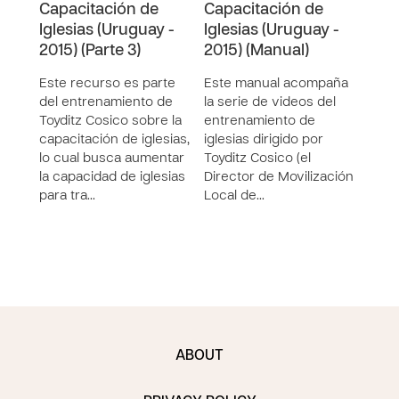
Capacitación de
Capacitación de
Cap
Iglesias (Uruguay -
Iglesias (Uruguay -
Igle
2015) (Parte 3)
2015) (Manual)
2015
Este recurso es parte
Este manual acompaña
Este
del entrenamiento de
la serie de videos del
del 
Toyditz Cosico sobre la
entrenamiento de
Toyd
capacitación de iglesias,
iglesias dirigido por
capac
lo cual busca aumentar
Toyditz Cosico (el
lo c
la capacidad de iglesias
Director de Movilización
la c
para tra…
Local de…
para
ABOUT