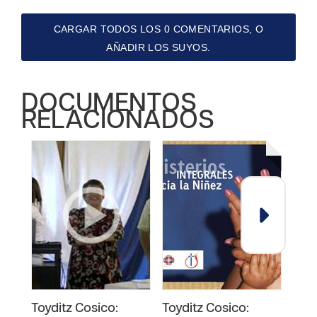
CARGAR TODOS LOS 0 COMENTARIOS, O
AÑADIR LOS SUYOS.
DOCUMENTOS
RELACIONADOS
Toyditz Cosico:
Toyditz Cosico:
Toyd