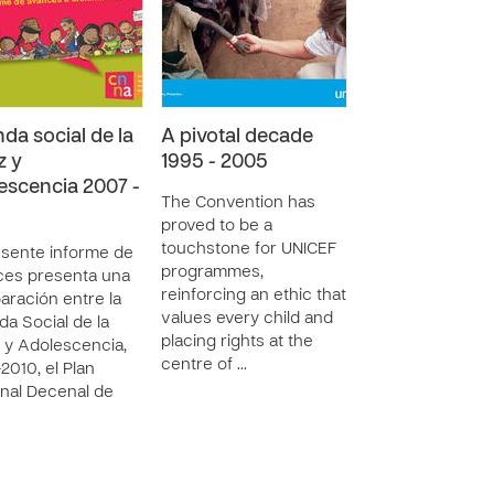
da social de la
A pivotal decade
z y
1995 - 2005
escencia 2007 -
The Convention has
proved to be a
touchstone for UNICEF
esente informe de
programmes,
ces presenta una
reinforcing an ethic that
ración entre la
values every child and
a Social de la
placing rights at the
 y Adolescencia,
centre of …
2010, el Plan
nal Decenal de