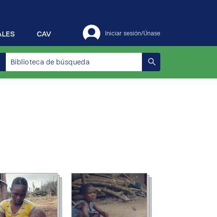
ALES
CAV
Iniciar sesión/Únase