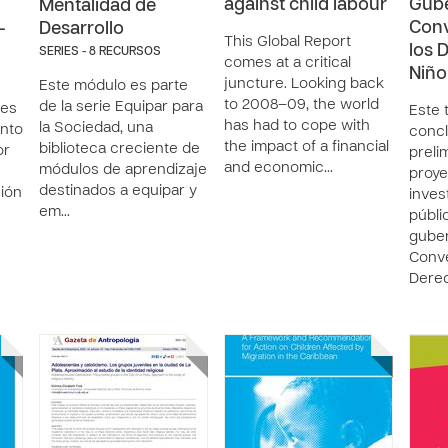
against child labour
Gube
Mentalidad de
Conv
-
Desarrollo
This Global Report
los 
SERIES - 8 RECURSOS
comes at a critical
Niño
juncture. Looking back
Este módulo es parte
to 2008–09, the world
de la serie Equipar para
 es
Este 
has had to cope with
la Sociedad, una
ento
conc
the impact of a financial
biblioteca creciente de
or
preli
and economic…
módulos de aprendizaje
proye
destinados a equipar y
ción
inves
em…
públi
guber
Conve
Dere