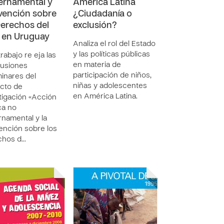
rnamental y
América Latina
ención sobre
¿Ciudadanía o
Derechos del
exclusión?
 en Uruguay
Analiza el rol del Estado
y las políticas públicas
trabajo re eja las
en materia de
lusiones
participación de niños,
minares del
niñas y adolescentes
cto de
en América Latina.
tigación «Acción
ca no
namental y la
nción sobre los
chos d…