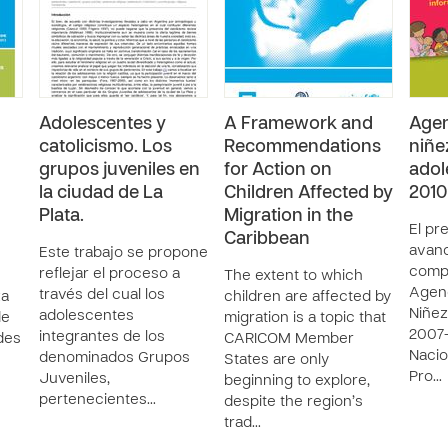
Adolescentes y
A Framework and
Agen
catolicismo. Los
Recommendations
niñe
grupos juveniles en
for Action on
adol
la ciudad de La
Children Affected by
2010
Plata.
Migration in the
El pr
Caribbean
avan
Este trabajo se propone
compa
reflejar el proceso a
The extent to which
Agend
través del cual los
za
children are affected by
Niñez
adolescentes
de
migration is a topic that
2007-
integrantes de los
edes
CARICOM Member
Nacio
denominados Grupos
States are only
Pro…
Juveniles,
beginning to explore,
pertenecientes…
despite the region’s
trad…