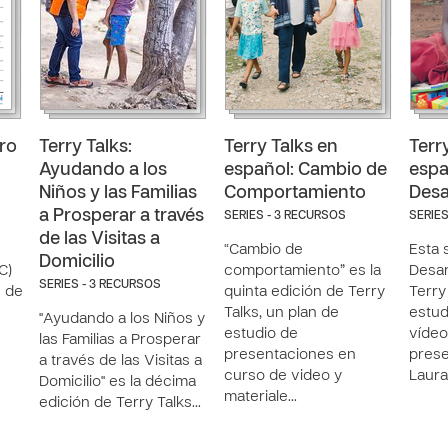
tro
Terry Talks:
Terry Talks en
Terr
Ayudando a los
español: Cambio de
espa
Niños y las Familias
Comportamiento
Desa
a Prosperar a través
SERIES - 3 RECURSOS
SERIES
de las Visitas a
“Cambio de
Esta 
Domicilio
C)
comportamiento” es la
Desar
SERIES - 3 RECURSOS
s de
quinta edición de Terry
Terry
Talks, un plan de
estu
"Ayudando a los Niños y
estudio de
vídeo
las Familias a Prosperar
presentaciones en
prese
a través de las Visitas a
curso de video y
Laur
Domicilio" es la décima
materiale…
edición de Terry Talks…